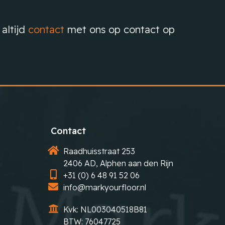
altijd
contact
met ons op contact op
Contact
Raadhuisstraat 253
2406 AD, Alphen aan den Rijn
+31 (0) 6 48 91 52 06
info@markyourfloor.nl
Kvk: NL003040518B81
BTW: 76047725