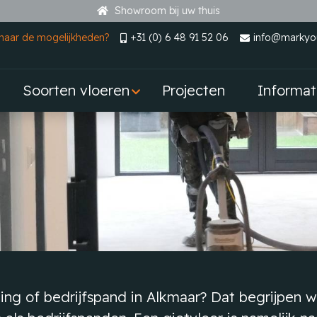
Showroom bij uw thuis
naar de mogelijkheden?
+31 (0) 6 48 91 52 06
info@markyou
Soorten vloeren
Projecten
Informat
g of bedrijfspand in Alkmaar? Dat begrijpen wij