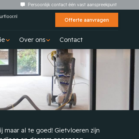
Persoonlijk contact één vast aanspreekpunt
rfloor.nl
Offerte aanvragen
ie
Over ons
Contact
 maar al te goed! Gietvloeren zijn