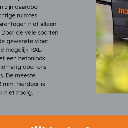
en zijn daardoor
htige ruimtes
arentegen niet alleen
. Door de vele soorten
d de gewenste vloer
 de mogelijk RAL-
met een betonlook
andmatig door ons
is. De meeste
3 mm, hierdoor is
k niet nodig.