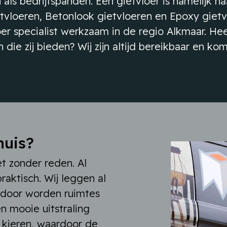
 als bedrijfspanden. Een gietvloer is namelijk
etvloeren, Betonlook gietvloeren en Epoxy giet
vloer specialist werkzaam in de regio Alkmaar. H
die zij bieden? Wij zijn altijd bereikbaar en ko
huis?
et zonder reden. Al
praktisch. Wij leggen al
erdoor worden ruimtes
n mooie uitstraling
 kieren, waardoor de