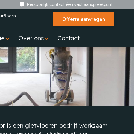
Persoonlijk contact één vast aanspreekpunt
rfloor.nl
Offerte aanvragen
ie
Over ons
Contact
oor is een gietvloeren bedrijf werkzaam