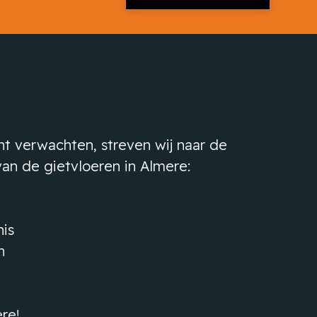
t verwachten, streven wij naar de
an de gietvloeren in Almere:
nis
n
re!