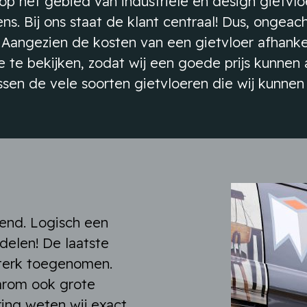
op het gebied van industriële en design gietvlo
ens. Bij ons staat de klant centraal! Dus, onge
. Aangezien de kosten van een gietvloer afhanke
tie te bekijken, zodat wij een goede prijs kunne
sen de vele soorten gietvloeren die wij kunnen 
rend. Logisch een
delen! De laatste
 sterk toegenomen.
aarom ook grote
ring weten wij exact