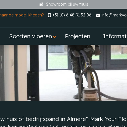
Showroom bij uw thuis
naar de mogelijkheden?
+31 (0) 6 48 91 52 06
info@markyou
Soorten vloeren
Projecten
Informat
uw huis of bedrijfspand in Almere? Mark Your Fl