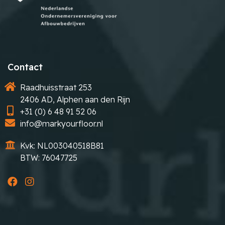
Contact
Raadhuisstraat 253
2406 AD, Alphen aan den Rijn
+31 (0) 6 48 91 52 06
info@markyourfloor.nl
Kvk: NL003040518B81
BTW: 76047725