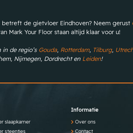
 betreft de gietvloer Eindhoven? Neem gerust
n Mark Your Floor staan altijd klaar voor u!
 in de regio’s
Gouda
,
Rotterdam
,
Tilburg
,
Utrech
nhem, Nijmegen, Dordrecht en
Leiden
!
Informatie
er slaapkamer
Over ons
er steentjes
Contact