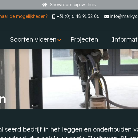
Showroom bij uw thuis
naar de mogelijkheden?
+31 (0) 6 48 91 52 06
info@markyou
Soorten vloeren
Projecten
Informat
n
aliseerd bedrijf in het leggen en onderhouden v