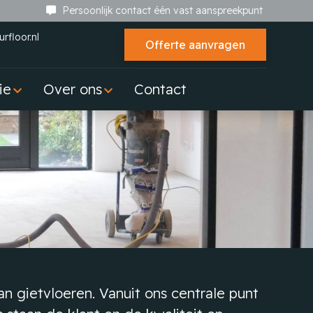
Persoonlijk contact één vast aanspreekpunt
rfloor.nl
Offerte aanvragen
ie
Over ons
Contact
an gietvloeren. Vanuit ons centrale punt