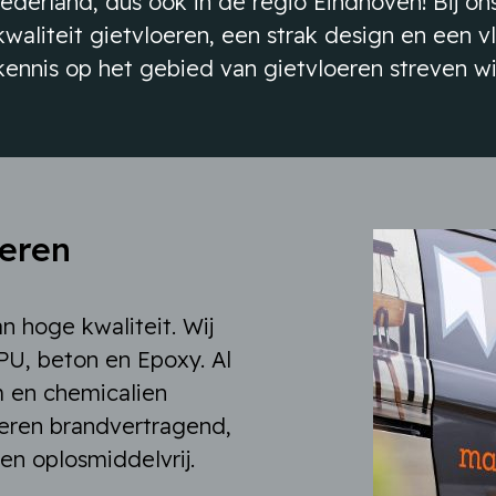
derland, dus ook in de regio Eindhoven! Bij ons
aliteit gietvloeren, een strak design en een vl
ennis op het gebied van gietvloeren streven wi
oeren
an hoge kwaliteit. Wij
PU, beton en Epoxy. Al
m en chemicalien
oeren brandvertragend,
l en oplosmiddelvrij.