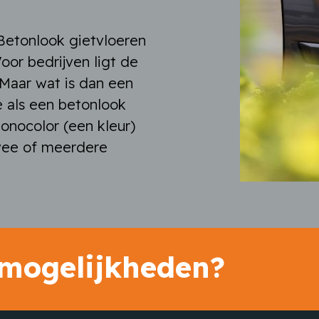
Betonlook gietvloeren
Voor bedrijven ligt de
 Maar wat is dan een
e als een betonlook
onocolor (een kleur)
twee of meerdere
 mogelijkheden?