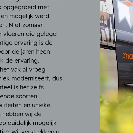
rk opgegroeid met
ken mogelijk werd,
en. Niet zomaar
ietvloeren die gelegd
tige ervaring is de
Door de jaren heen
k de ervaring.
 het vak al vroeg
niek moderniseert, dus
eel is het zelfs
llende soorten
liteiten en unieke
 hebben wij de
zo duidelijk mogelijk
ie? Wij verstrekken u