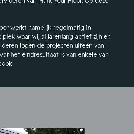
ietvloeren van Mark Your Floor. Op deze
loor werkt namelijk regelmatig in
lek waar wij al jarenlang actief zijn en
loeren lopen de projecten uiteen van
t het eindresultaat is van enkele van
book!