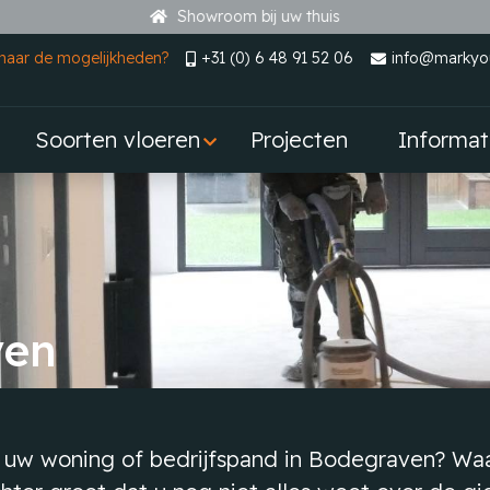
Showroom bij uw thuis
naar de mogelijkheden?
+31 (0) 6 48 91 52 06
info@markyou
Soorten vloeren
Projecten
Informat
ven
 uw woning of bedrijfspand in Bodegraven? Waar