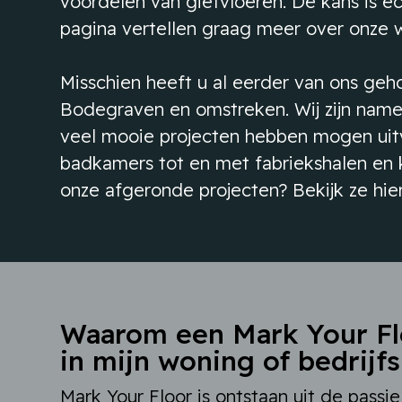
voordelen van gietvloeren. De kans is e
pagina vertellen graag meer over onze 
Misschien heeft u al eerder van ons gehoo
Bodegraven en omstreken. Wij zijn nameli
veel mooie projecten hebben mogen uitvo
badkamers tot en met fabriekshalen en 
onze afgeronde projecten? Bekijk ze hie
Waarom een Mark Your Fl
in mijn woning of bedrij
Mark Your Floor is ontstaan uit de passi