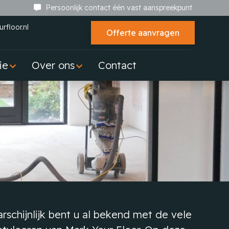
Persoonlijk contact één vast aanspreekpunt
rfloor.nl
Offerte aanvragen
ie
Over ons
Contact
schijnlijk bent u al bekend met de vele