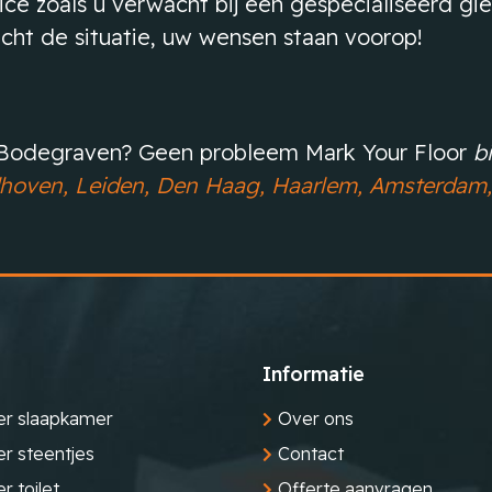
ice zoals u verwacht bij een gespecialiseerd giet
ht de situatie, uw wensen staan voorop!
n Bodegraven? Geen probleem Mark Your Floor
b
hoven,
Leiden,
Den Haag,
Haarlem,
Amsterdam,
Informatie
er slaapkamer
Over ons
er steentjes
Contact
r toilet
Offerte aanvragen