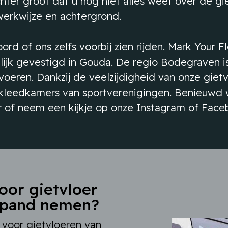
chter groot dat u nog niet alles weet over de g
werkwijze en achtergrond.
rd of ons zelfs voorbij zien rijden. Mark Your F
jk gevestigd in Gouda. De regio Bodegraven is p
eren. Dankzij de veelzijdigheid van onze gietv
kleedkamers van sportverenigingen. Benieuwd wa
r of neem een kijkje op onze Instagram of Face
oor gietvloer
fspand nemen?
e voor gietvloeren van