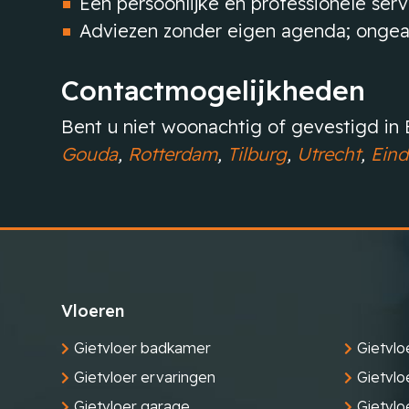
Een persoonlijke en professionele serv
Adviezen zonder eigen agenda; ongeac
Contactmogelijkheden
Bent u niet woonachtig of gevestigd i
Gouda
,
Rotterdam
,
Tilburg
,
Utrecht
,
Eind
Vloeren
Gietvloer badkamer
Gietvlo
Gietvloer ervaringen
Gietvlo
Gietvloer garage
Gietvloe